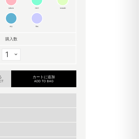
sakura
mint
wasabi
sky
lilac
購入数
る
カートに追加
CT
ADD TO BAG