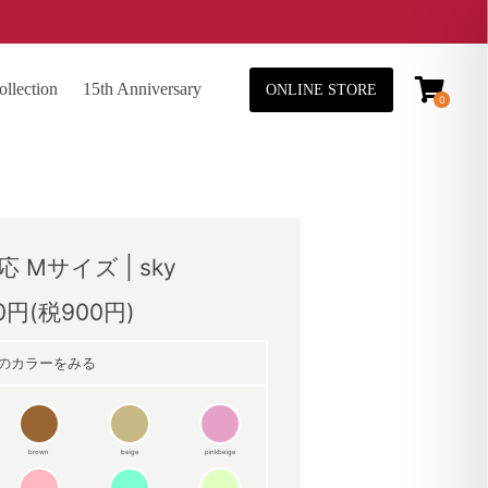
lection
15th Anniversary
ONLINE STORE
0
 Mサイズ | sky
00円(税900円)
のカラーをみる
brown
beige
pinkbeige