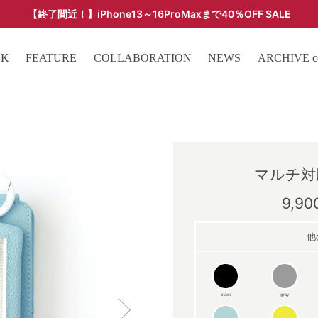
【終了間近！】iPhone13～16ProMaxまで40％OFF SALE
ARCHIVE SALE - 過去モデルをお得な価格で -
OK
FEATURE
COLLABORATION
NEWS
ARCHIVE col
マルチ対応
9,9
他
black
gray