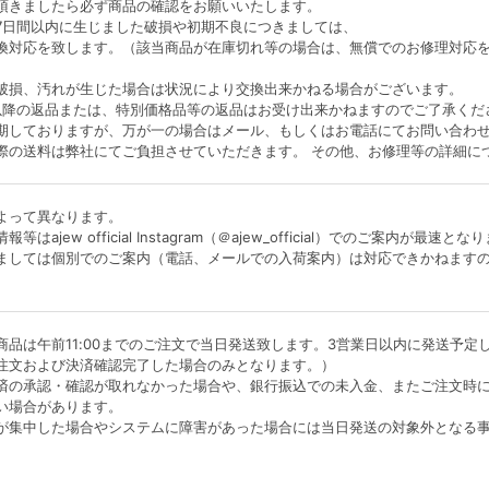
頂きましたら必ず商品の確認をお願いいたします。
7日間以内に生じました破損や初期不良につきましては、
換対応を致します。（該当商品が在庫切れ等の場合は、無償でのお修理対応
破損、汚れが生じた場合は状況により交換出来かねる場合がございます。
以降の返品または、特別価格品等の返品はお受け出来かねますのでご了承くだ
期しておりますが、万が一の場合はメール、もしくはお電話にてお問い合わ
際の送料は弊社にてご負担させていただきます。 その他、お修理等の詳細に
よって異なります。
等はajew official Instagram（＠ajew_official）でのご案内
ましては個別でのご案内（電話、メールでの入荷案内）は対応できかねます
商品は午前11:00までのご注文で当日発送致します。3営業日以内に発送予
注文および決済確認完了した場合のみとなります。）
済の承認・確認が取れなかった場合や、銀行振込での未入金、またご注文時
い場合があります。
が集中した場合やシステムに障害があった場合には当日発送の対象外となる