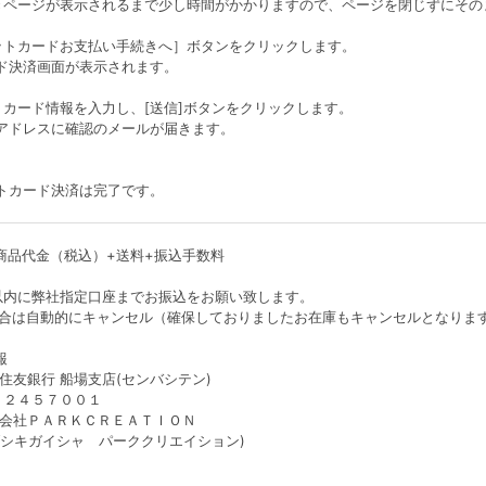
きページが表示されるまで少し時間がかかりますので、ページを閉じずにその
ットカードお支払い手続きへ］ボタンをクリックします。
ド決済画面が表示されます。
トカード情報を入力し、[送信]ボタンをクリックします。
アドレスに確認のメールが届きます。
トカード決済は完了です。
商品代金（税込）+送料+振込手数料
以内に弊社指定口座までお振込をお願い致します。
場合は自動的にキャンセル（確保しておりましたお在庫もキャンセルとなりま
報
住友銀行 船場支店(センバシテン)
 ２４５７００１
式会社ＰＡＲＫＣＲＥＡＴＩＯＮ
イシャ パーククリエイション)