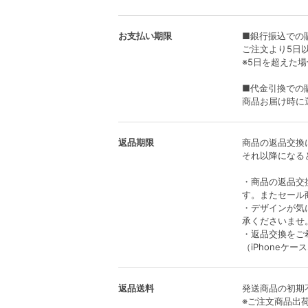
お支払い期限
■銀行振込での
ご注文より5日
※5日を超えた
■代金引換での
商品お届け時に
返品期限
商品の返品交換
それ以降になる
・商品の返品交
す。またセール
・デザインが気
承くださいませ
・返品交換をご
（iPhone
返品送料
発送商品の初期
※ご注文商品出