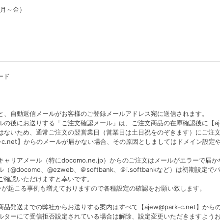
0（月～金）
ード
と、自動返信メールがお客様のご登録メールアドレス宛に送信されます。
の後にお送りする「ご注文確認メール」は、ご注文商品の在庫確認後に【ajew@
はないため、通常ご注文の翌営業日（営業日は土日祝をのぞきます）にご注
ark-c.net】からのメールが届かない場合、その原因としましてはドメイン
ャリアメール（特にdocomo.ne.jp）からのご注文はメールがエラーで
（@docomo、@ezweb、＠softbank、＠i.softbankなど）は初
ご確認いただけますと幸いです。
エラーが起こる事例も増えておりますので各種設定の確認をお願い致します。
品発送までの弊社からお送りする案内はすべて【ajew@park-c.net】か
ルターにて受信拒否設定されている場合は解除、設定変更いただきますよう