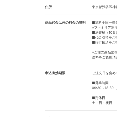
住所
東京都渋谷区神
商品代金以外の料金の説明
■送料全国一律6
※ファミリア別
■消費税（10％
■代金引換をご
■銀行振込をご
※ご注文商品出
送料をご負担頂
申込有効期限
ご注文日を含め
■営業時間
09:30～18:3
■定休日
土・日・祝日