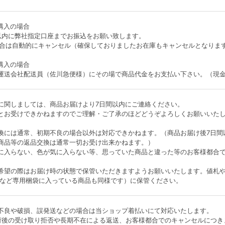
購入の場合
以内に弊社指定口座までお振込をお願い致します。
場合は自動的にキャンセル（確保しておりましたお在庫もキャンセルとなりま
購入の場合
運送会社配送員（佐川急便様）にその場で商品代金をお支払い下さい。（現
に関しましては、商品お届けより7日間以内にご連絡ください。
とお受けできかねますのでご理解・ご了承のほどどうぞよろしくお願いいた
換には通常、初期不良の場合以外は対応できかねます。（商品お届け後7日間
商品等の返品交換は通常一切お受け出来かねます。）
に入らない、色が気に入らない等、思っていた商品と違った等のお客様都合
。
希望の際はお届け時の状態で保管いただきますようお願いいたします。値札
ケースなど専用梱袋に入っている商品も同様です）に保管ください。
不良や破損、誤発送などの場合は当ショップ着払いにて対応いたします。
荷後の受け取り拒否や長期不在による返送、お客様都合でのキャンセルにつき