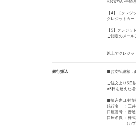
※お支払い手続
【4】［クレジ
クレジットカー
【5】クレジッ
ご指定のメール
以上でクレジッ
銀行振込
■お支払総額：
ご注文より5日
※5日を超えた
■振込先口座情
銀行名 ：三井
口座番号 ：普通
口座名義 ：株
(カブシキガ