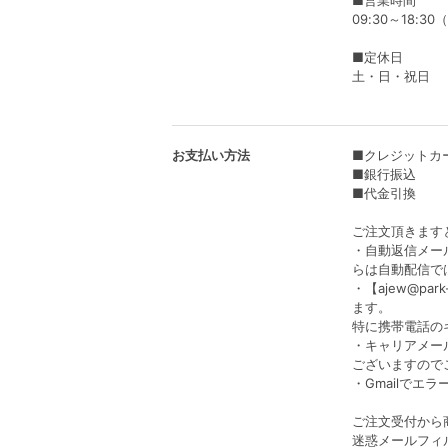
■営業時間
09:30～18:3
■定休日
土・日・祝日
お支払い方法
■クレジットカ
■銀行振込
■代金引換
ご注文頂きます
・自動返信メール
らは自動配信で
・【ajew@p
ます。
特に携帯電話のキ
・キャリアメール
ございますので
・Gmailで
ご注文受付から商
迷惑メールフィ