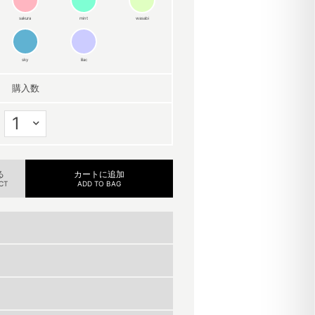
sakura
mint
wasabi
sky
lilac
購入数
る
カートに追加
CT
ADD TO BAG