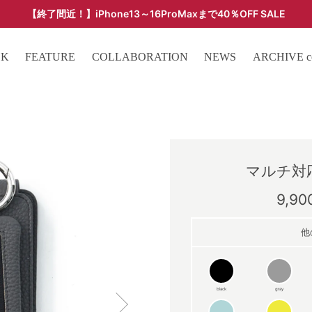
【終了間近！】iPhone13～16ProMaxまで40％OFF SALE
ARCHIVE SALE - 過去モデルをお得な価格で -
OK
FEATURE
COLLABORATION
NEWS
ARCHIVE col
マルチ対応 
9,9
他
black
gray