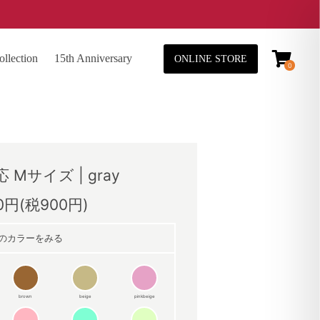
lection
15th Anniversary
ONLINE STORE
0
Mサイズ | gray
00円(税900円)
のカラーをみる
brown
beige
pinkbeige