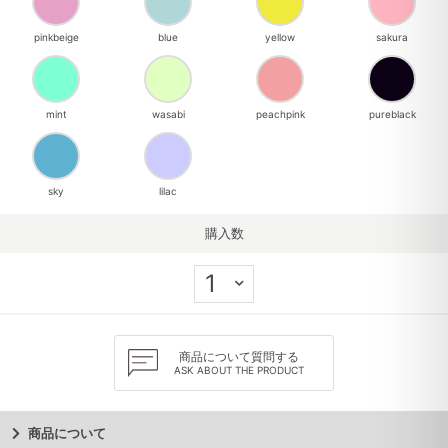
pinkbeige
blue
yellow
sakura
mint
wasabi
peachpink
pureblack
sky
lilac
購入数
商品について質問する
ASK ABOUT THE PRODUCT
商品について