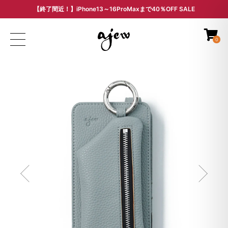
【終了間近！】iPhone13～16ProMaxまで40％OFF SALE
ARCHIVE SALE - 過去モデルをお得な価格で -
0