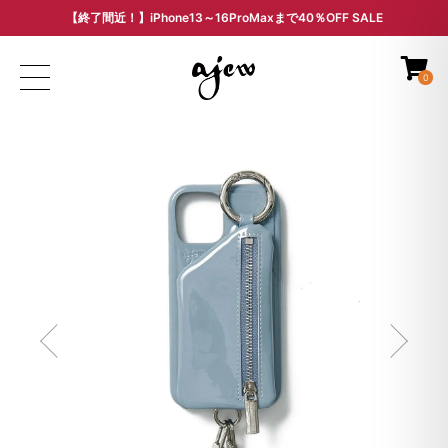
【終了間近！】iPhone13～16ProMaxまで40％OFF SALE
ARCHIVE SALE - 過去モデルをお得な価格で -
0