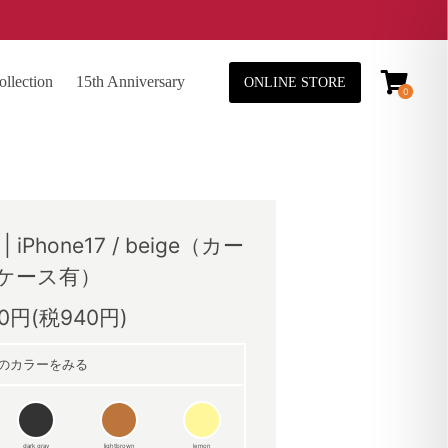
lection
15th Anniversary
ONLINE STORE
0
e | iPhone17 / beige（カー
ケース有）
40円(税940円)
のカラーをみる
dark gray
lightbrown
lemon