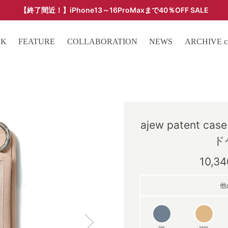
【終了間近！】iPhone13～16ProMaxまで40％OFF SALE
ARCHIVE SALE - 過去モデルをお得な価格で -
OK
FEATURE
COLLABORATION
NEWS
ARCHIVE col
ajew patent cas
ド
10,3
他
blue
beige