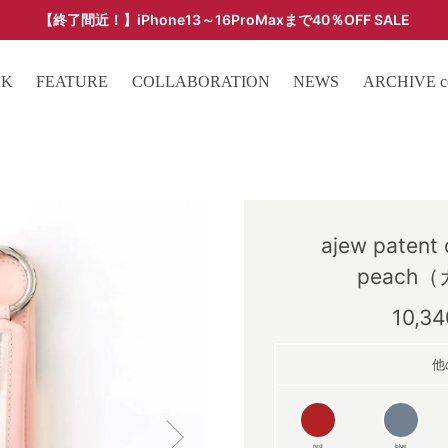
【終了間近！】iPhone13～16ProMaxまで40％OFF SALE
ARCHIVE SALE - 過去モデルをお得な価格で -
OK
FEATURE
COLLABORATION
NEWS
ARCHIVE col
ajew patent 
peach
10,3
他
red
blue