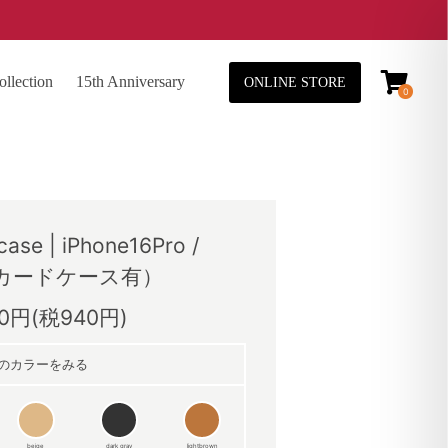
lection
15th Anniversary
ONLINE STORE
0
case | iPhone16Pro /
（カードケース有）
40円(税940円)
のカラーをみる
beige
dark gray
lightbrown