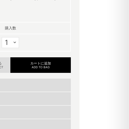
購入数
る
カートに追加
CT
ADD TO BAG