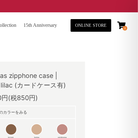
lection
15th Anniversary
ONLINE STORE
0
as zipphone case |
 / lilac (カードケース有)
50円(税850円)
のカラーをみる
brown
beige
pinkbeige