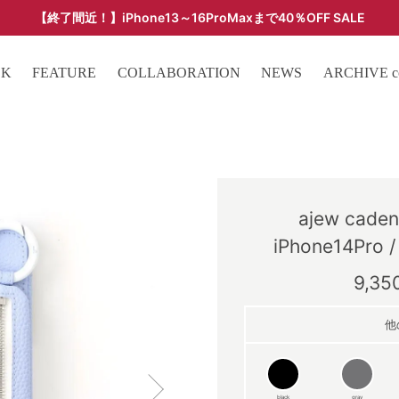
【終了間近！】iPhone13～16ProMaxまで40％OFF SALE
ARCHIVE SALE - 過去モデルをお得な価格で -
OK
FEATURE
COLLABORATION
NEWS
ARCHIVE col
ajew caden
iPhone14Pro
9,3
他
black
gray