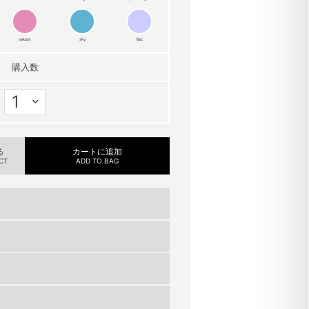
sakura
sky
lilac
購入数
る
カートに追加
CT
ADD TO BAG