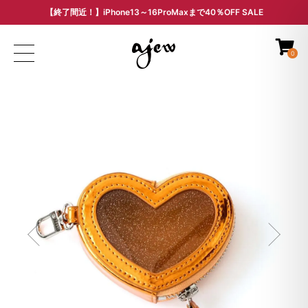
【終了間近！】iPhone13～16ProMaxまで40％OFF SALE
ARCHIVE SALE - 過去モデルをお得な価格で -
0