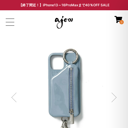
【終了間近！】iPhone13～16ProMaxまで40％OFF SALE
ARCHIVE SALE - 過去モデルをお得な価格で -
0