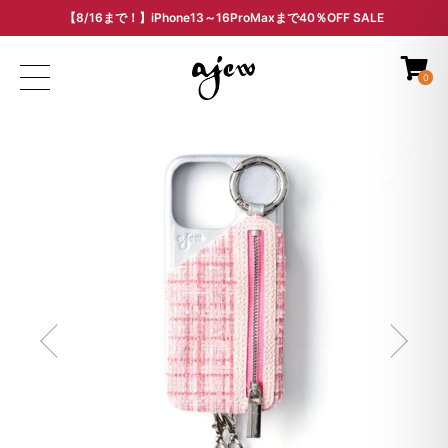
【8/16まで！】iPhone13～16ProMaxまで40％OFF SALE
ARCHIVE SALE - 過去モデルをお得な価格で -
0