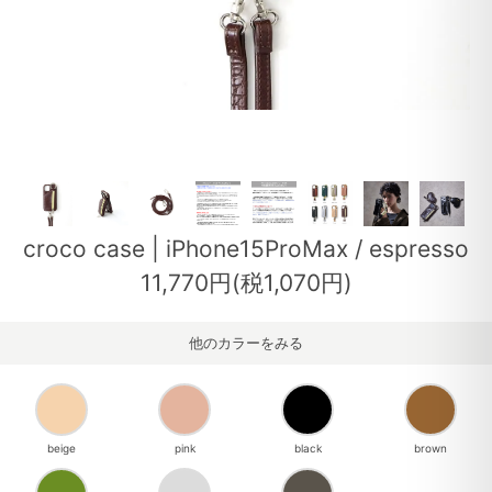
croco case | iPhone15ProMax / espresso
11,770円(税1,070円)
他のカラーをみる
beige
pink
black
brown