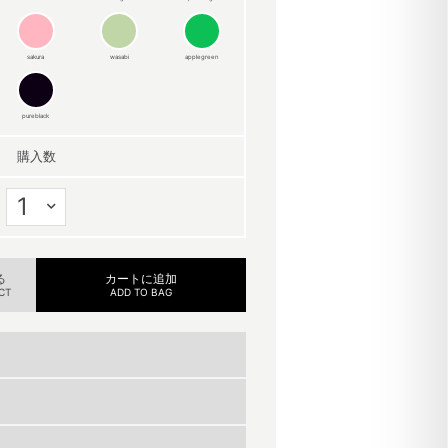
sakura
wasabi
applegreen
pureblack
購入数
る
カートに追加
CT
ADD TO BAG