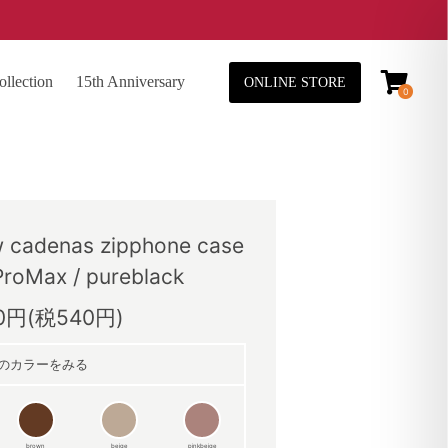
lection
15th Anniversary
ONLINE STORE
0
adenas zipphone case
ProMax / pureblack
40円(税540円)
のカラーをみる
brown
beige
pinkbeige