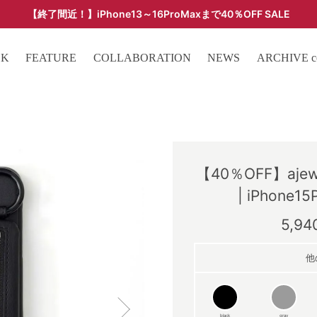
【終了間近！】iPhone13～16ProMaxまで40％OFF SALE
ARCHIVE SALE - 過去モデルをお得な価格で -
OK
FEATURE
COLLABORATION
NEWS
ARCHIVE col
【40％OFF】ajew c
| iPhone15
5,9
他
black
gray