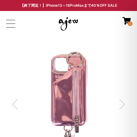
【終了間近！】iPhone13～16ProMaxまで40％OFF SALE
ARCHIVE SALE - 過去モデルをお得な価格で -
0