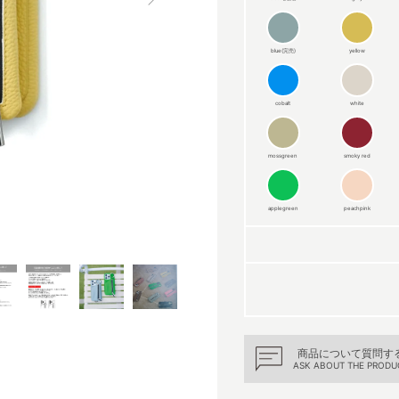
blue(完売)
yellow
cobalt
white
mossgreen
smoky red
applegreen
peachpink
商品について質問す
ASK ABOUT THE PRODU