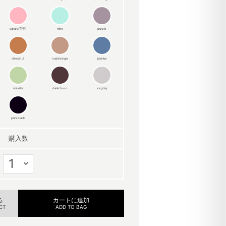
sakura(完売)
mint
purple
chestnut
nudebeige
jayblue
wasabi
darkchoco
icegray
pureblack
購入数
る
カートに追加
CT
ADD TO BAG