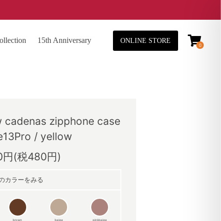
lection
15th Anniversary
ONLINE STORE
0
adenas zipphone case
e13Pro / yellow
80円(税480円)
のカラーをみる
brown
beige
pinkbeige