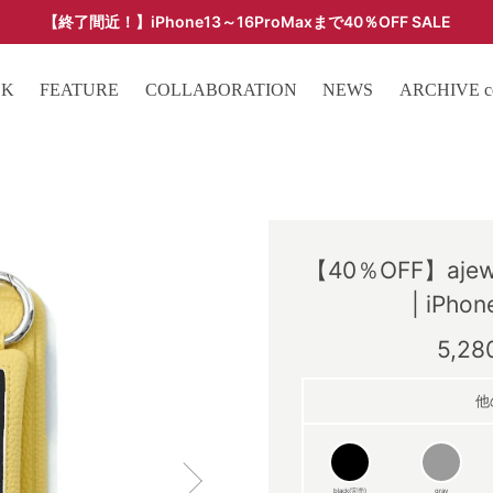
【終了間近！】iPhone13～16ProMaxまで40％OFF SALE
ARCHIVE SALE - 過去モデルをお得な価格で -
OK
FEATURE
COLLABORATION
NEWS
ARCHIVE col
【40％OFF】ajew c
| iPhon
5,2
他
black(完売)
gray