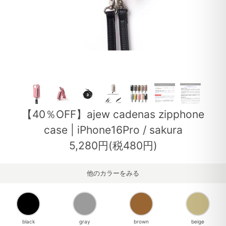
【40％OFF】ajew cadenas zipphone
case | iPhone16Pro / sakura
5,280円(税480円)
他のカラーをみる
black
gray
brown
beige