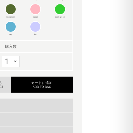
mossgreen
sakura
applegreen
sky
lilac
購入数
る
カートに追加
CT
ADD TO BAG