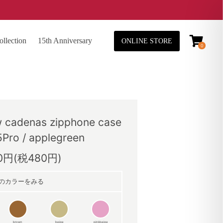
lection
15th Anniversary
ONLINE STORE
0
adenas zipphone case
5Pro / applegreen
80円(税480円)
のカラーをみる
brown
beige
pinkbeige