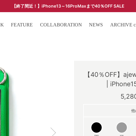
【終了間近！】iPhone13～16ProMaxまで40％OFF SALE
ARCHIVE SALE - 過去モデルをお得な価格で -
OK
FEATURE
COLLABORATION
NEWS
ARCHIVE col
【40％OFF】ajew c
| iPhone1
5,2
他
black
gray