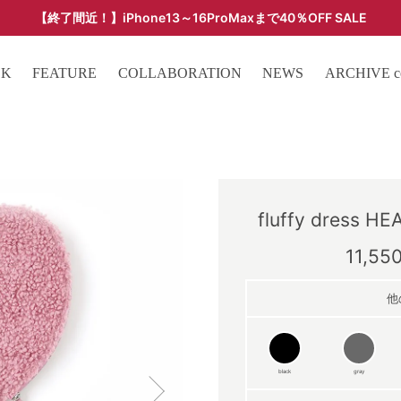
【終了間近！】iPhone13～16ProMaxまで40％OFF SALE
ARCHIVE SALE - 過去モデルをお得な価格で -
OK
FEATURE
COLLABORATION
NEWS
ARCHIVE col
fluffy dress HE
11,55
他
black
gray