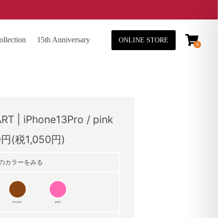
lection
15th Anniversary
ONLINE STORE
0
ART | iPhone13Pro / pink
0円(税1,050円)
のカラーをみる
brown
pink