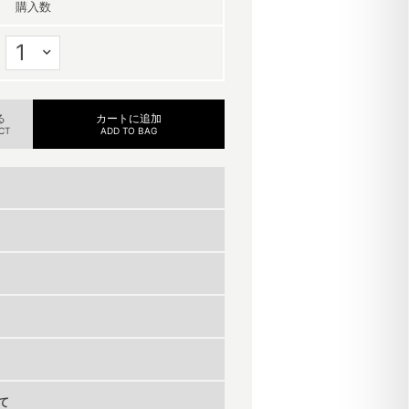
購入数
る
カートに追加
CT
ADD TO BAG
て