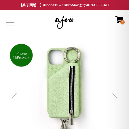
【終了間近！】iPhone13～16ProMaxまで40％OFF SALE
ARCHIVE SALE - 過去モデルをお得な価格で -
0