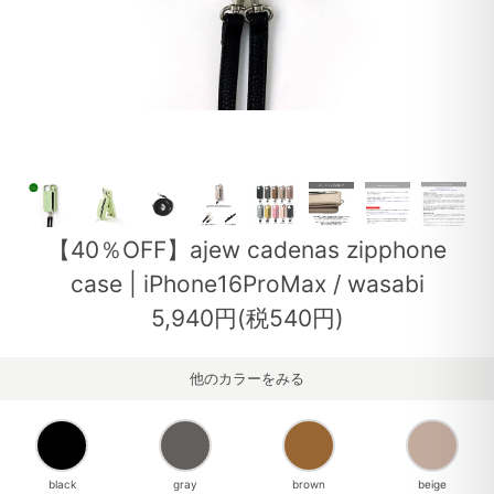
【40％OFF】ajew cadenas zipphone
case | iPhone16ProMax / wasabi
5,940円(税540円)
他のカラーをみる
black
gray
brown
beige