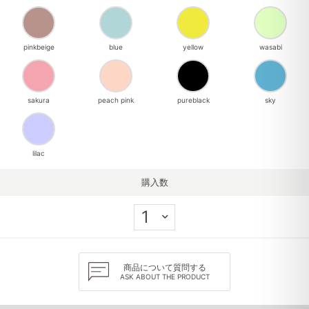
pinkbeige
blue
yellow
wasabi
sakura
peach pink
pureblack
sky
lilac
購入数
商品について質問する
ASK ABOUT THE PRODUCT