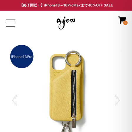
【終了間近！】iPhone13～16ProMaxまで40％OFF SALE
ARCHIVE SALE - 過去モデルをお得な価格で -
0