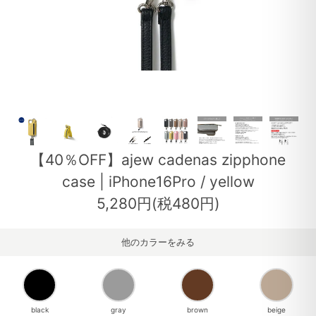
【40％OFF】ajew cadenas zipphone
case | iPhone16Pro / yellow
5,280円(税480円)
他のカラーをみる
black
gray
brown
beige