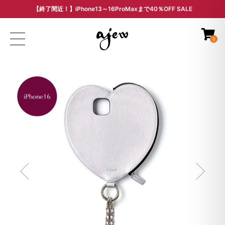
【終了間近！】iPhone13～16ProMaxまで40％OFF SALE
ARCHIVE SALE - 過去モデルをお得な価格で -
0