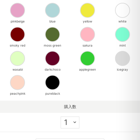
pinkbeige
blue
yellow
white
smoky red
moss green
sakura
mint
wasabi
darkchoco
applegreen
icegray
peachpink
pureblack
購入数