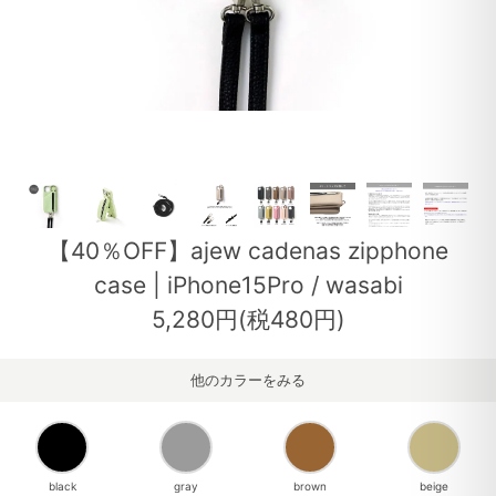
【40％OFF】ajew cadenas zipphone
case | iPhone15Pro / wasabi
5,280円(税480円)
他のカラーをみる
black
gray
brown
beige