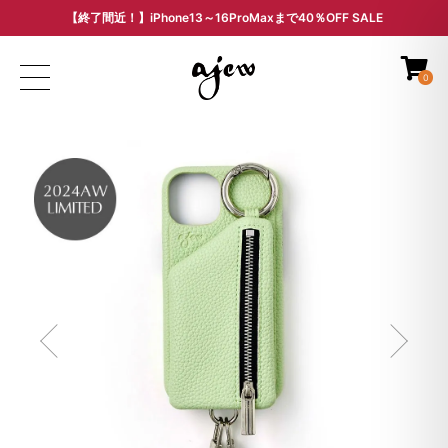
【終了間近！】iPhone13～16ProMaxまで40％OFF SALE
ARCHIVE SALE - 過去モデルをお得な価格で -
0