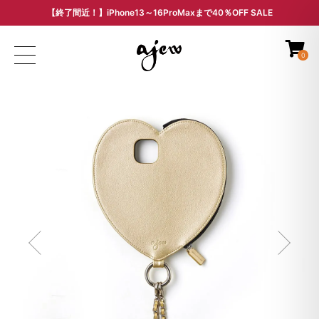
【終了間近！】iPhone13～16ProMaxまで40％OFF SALE
ARCHIVE SALE - 過去モデルをお得な価格で -
0