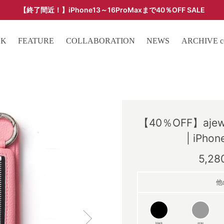
【終了間近！】iPhone13～16ProMaxまで40％OFF SALE
ARCHIVE SALE - 過去モデルをお得な価格で -
OK
FEATURE
COLLABORATION
NEWS
ARCHIVE col
【40％OFF】ajew c
| iPhon
5,2
他
black
gray