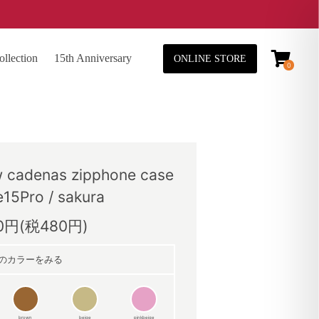
lection
15th Anniversary
ONLINE STORE
0
adenas zipphone case
e15Pro / sakura
80円(税480円)
のカラーをみる
brown
beige
pinkbeige