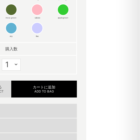
moss green
sakura
applegreen
sky
lilac
購入数
る
カートに追加
CT
ADD TO BAG