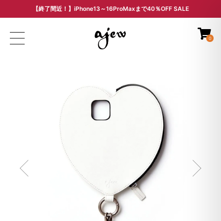
【終了間近！】iPhone13～16ProMaxまで40％OFF SALE
ARCHIVE SALE - 過去モデルをお得な価格で -
0