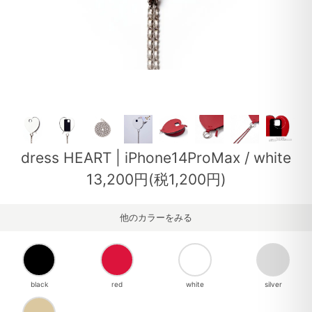
dress HEART | iPhone14ProMax / white
13,200円(税1,200円)
他のカラーをみる
black
red
white
silver