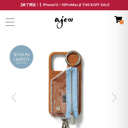
【終了間近！】iPhone13～16ProMaxまで40％OFF SALE
ARCHIVE SALE - 過去モデルをお得な価格で -
0