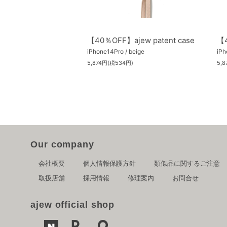
【40％OFF】ajew patent case
【4
iPhone14Pro / beige
iPh
5,874円(税534円)
5,
Our company
会社概要
個人情報保護方針
類似品に関するご注意
取扱店舗
採用情報
修理案内
お問合せ
ajew official shop