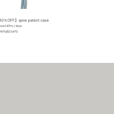
0％OFF】ajew patent case
one14Pro / blue
874円(税534円)