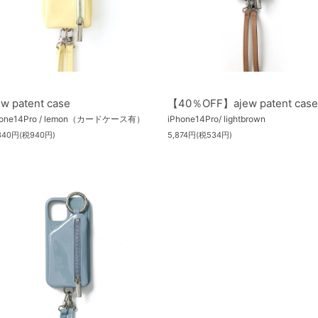
ew patent case
【40％OFF】ajew patent case
hone14Pro / lemon（カードケース有）
iPhone14Pro/ lightbrown
,340円(税940円)
5,874円(税534円)