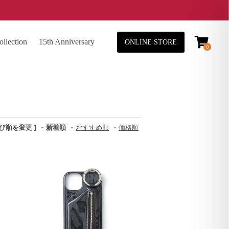
lection
15th Anniversary
ONLINE STORE
0
並び順を変更 ]
-
新着順
-
おすすめ順
-
価格順