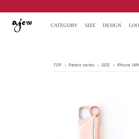
CATEGORY
SIZE
DESIGN
LO
TOP
>
Patent series
>
SIZE
>
iPhone 14P