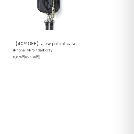
【40％OFF】ajew patent case
iPhone14Pro / darkgray
5,874円(税534円)