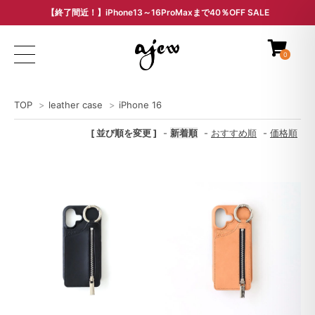
【終了間近！】iPhone13～16ProMaxまで40％OFF SALE
ARCHIVE SALE - 過去モデルをお得な価格で -
0
TOP
>
leather case
>
iPhone 16
[ 並び順を変更 ]
-
新着順
-
おすすめ順
-
価格順