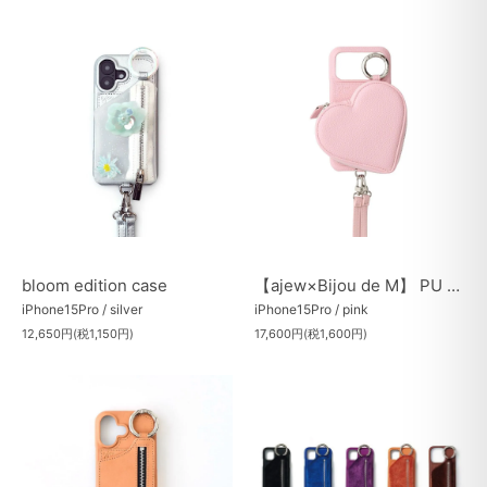
bloom edition case
【ajew×Bijou de M】 PU HEART pocket case（MagSafe対応アクセサリー装着可能）
iPhone15Pro / silver
iPhone15Pro / pink
12,650円(税1,150円)
17,600円(税1,600円)