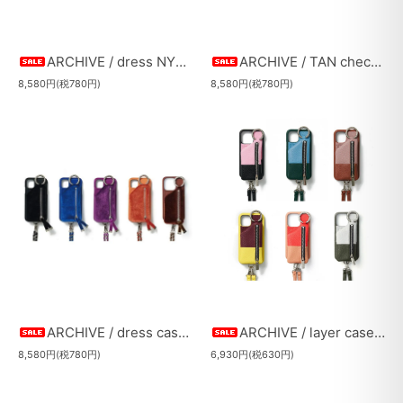
ARCHIVE / dress NYLON ＜ProMax＞（40％OFF）
ARCHIVE / TAN check leather ＜ProMax＞（40％OFF）
8,580円(税780円)
8,580円(税780円)
ARCHIVE / dress case ＜ProMax/Plus＞ (40％OFF)
ARCHIVE / layer case＜ProMax＞（40％OFF）
8,580円(税780円)
6,930円(税630円)