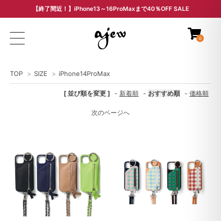
【終了間近！】iPhone13～16ProMaxまで40％OFF SALE
ARCHIVE SALE - 過去モデルをお得な価格で -
0
TOP
>
SIZE
>
iPhone14ProMax
[ 並び順を変更 ]
-
新着順
-
おすすめ順
-
価格順
次のページへ