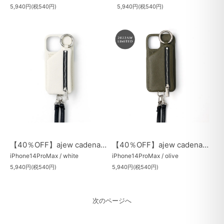
5,940円(税540円)
5,940円(税540円)
【40％OFF】ajew cadenas zipphone case
【40％OFF】ajew cadenas zipphone case
iPhone14ProMax / white
iPhone14ProMax / olive
5,940円(税540円)
5,940円(税540円)
次のページへ